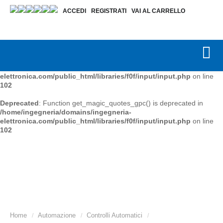
ACCEDI
REGISTRATI
VAI AL CARRELLO
Deprecated
: Function get_magic_quotes_gpc() is deprecated in
/home/ingegneria/domains/ingegneria-
elettronica.com/public_html/libraries/f0f/input/input.php
on line
102
Deprecated
: Function get_magic_quotes_gpc() is deprecated in
/home/ingegneria/domains/ingegneria-
elettronica.com/public_html/libraries/f0f/input/input.php
on line
102
Deprecated
: Function get_magic_quotes_gpc() is deprecated in
/home/ingegneria/domains/ingegneria-
elettronica.com/public_html/libraries/f0f/input/input.php
on line
102
Home
Automazione
Controlli Automatici
/
/
/