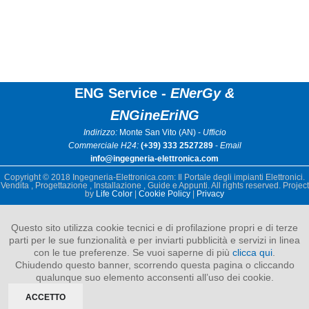
ENG Service -
ENerGy &
ENGineEriNG
Indirizzo:
Monte San Vito (AN) -
Ufficio
Commerciale H24:
(+39) 333 2527289
-
Email
info@ingegneria-elettronica.com
Copyright © 2018 Ingegneria-Elettronica.com: Il Portale degli impianti Elettronici.
Vendita , Progettazione , Installazione , Guide e Appunti. All rights reserved. Project
by
Life Color
|
Cookie Policy
|
Privacy
Questo sito utilizza cookie tecnici e di profilazione propri e di terze
parti per le sue funzionalità e per inviarti pubblicità e servizi in linea
con le tue preferenze. Se vuoi saperne di più
clicca qui
.
Chiudendo questo banner, scorrendo questa pagina o cliccando
qualunque suo elemento acconsenti all’uso dei cookie.
ACCETTO