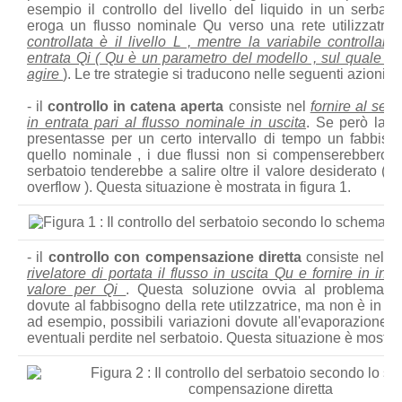
esempio il controllo del livello del liquido in un serbatoi
eroga un flusso nominale Qu verso una rete utilizzatric
controllata è il livello L , mentre la variabile controllante
entrata Qi ( Qu è un parametro del modello , sul quale no
agire
)
. Le tre strategie si traducono nelle seguenti azioni di
- il
controllo in catena aperta
consiste nel
fornire al serb
in entrata pari al flusso nominale in uscita
. Se però la re
presentasse per un certo intervallo di tempo un fabbisog
quello nominale , i due flussi non si compenserebbero ed 
serbatoio tenderebbe a salire oltre il valore desiderato ( co
overflow ). Questa situazione è mostrata in figura 1.
- il
controllo con compensazione diretta
consiste nel
m
rivelatore di portata il flusso in uscita Qu e fornire in ing
valore per Qi
. Questa soluzione ovvia al problema de
dovute al fabbisogno della rete utilzzatrice, ma non è in gra
ad esempio, possibili variazioni dovute all'evaporazione d
eventuali perdite nel serbatoio. Questa situazione è mostrat