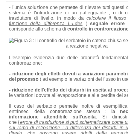
- l'unica soluzione che permette di rilevare tutti questi dis
sistema è l'introduzione di un galleggiante , o di un q
trasduttore di livello, in modo da
calcolare il flusso i
funzione della differenza L-Ldes
(
segnale errore
). 
corrisponde allo schema di
controllo in controreazione
( 
L'esempio evidenzia due delle proprietà fondamentali d
controreazione:
- riduzione degli effetti dovuti a variazioni parametric
del processo
( ad esempio le variazioni del flusso in uscita
- riduzione dell'effetto dei disturbi in uscita al process
le variazioni dovute all'evaporazione e alle perdite del serb
Il caso del serbatoio permette inoltre di esemplificare 
entrinseci della controreazione stessa :
la neces
informazione attendibile sull'uscita
. Si dimostrer
che
l'errore di trasduzione si può schematizzare come un 
sul ramo di retroazione : a differenza dei disturbi in us
diretto, che possono essere ridotti dalla retroazion