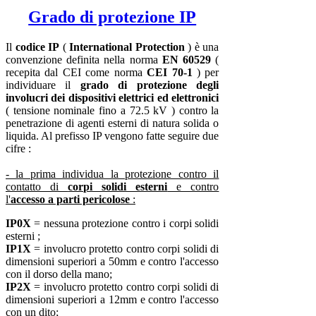
Grado di protezione IP
Il
codice IP
(
International Protection
) è una
convenzione definita nella norma
EN 60529
(
recepita dal CEI come norma
CEI 70-1
) per
individuare il
grado di protezione degli
involucri dei dispositivi elettrici ed elettronici
( tensione nominale fino a 72.5 kV ) contro la
penetrazione di agenti esterni di natura solida o
liquida. Al prefisso IP vengono fatte seguire due
cifre :
- la prima individua la protezione contro il
contatto di
corpi solidi esterni
e contro
l'
accesso a parti pericolose
:
IP0X
= nessuna protezione contro i corpi solidi
esterni ;
IP1X
= involucro protetto contro corpi solidi di
dimensioni superiori a 50mm e contro l'accesso
con il dorso della mano;
IP2X
= involucro protetto contro corpi solidi di
dimensioni superiori a 12mm e contro l'accesso
con un dito;