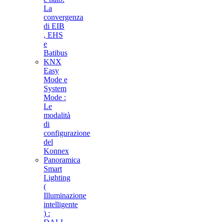
La
convergenza
di EIB
, EHS
e
Batibus
KNX
Easy
Mode e
System
Mode :
Le
modalità
di
configurazione
del
Konnex
Panoramica
Smart
Lighting
(
Illuminazione
intelligente
) :