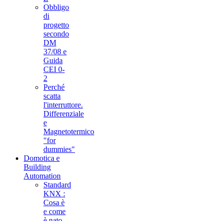
Obbligo
di
progetto
secondo
DM
37/08 e
Guida
CEI 0-
2
Perché
scatta
l'interruttore.
Differenziale
e
Magnetotermico
"for
dummies"
Domotica e
Building
Automation
Standard
KNX :
Cosa è
e come
è nato.