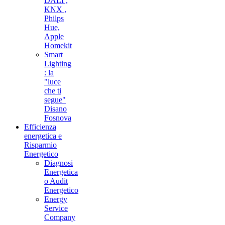
DALI ,
KNX ,
Philps
Hue,
Apple
Homekit
Smart
Lighting
: la
"luce
che ti
segue"
Disano
Fosnova
Efficienza
energetica e
Risparmio
Energetico
Diagnosi
Energetica
o Audit
Energetico
Energy
Service
Company