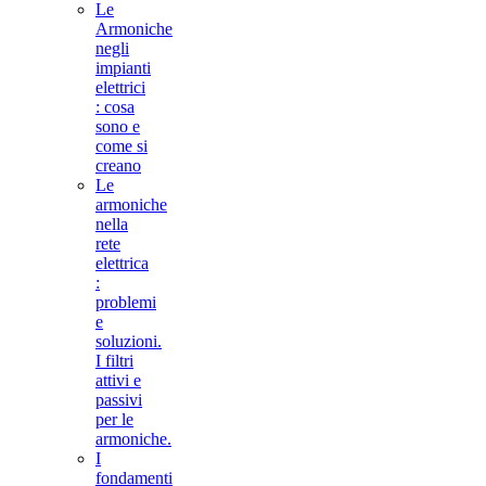
Le
Armoniche
negli
impianti
elettrici
: cosa
sono e
come si
creano
Le
armoniche
nella
rete
elettrica
:
problemi
e
soluzioni.
I filtri
attivi e
passivi
per le
armoniche.
I
fondamenti