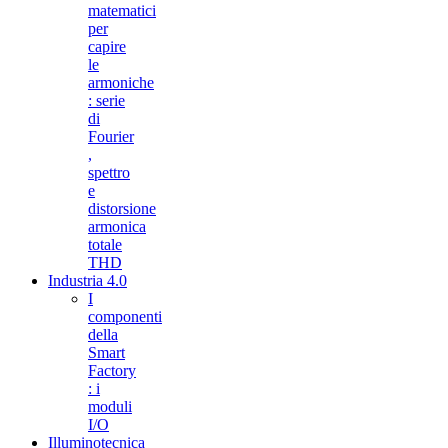
matematici
per
capire
le
armoniche
: serie
di
Fourier
,
spettro
e
distorsione
armonica
totale
THD
Industria 4.0
I
componenti
della
Smart
Factory
: i
moduli
I/O
Illuminotecnica