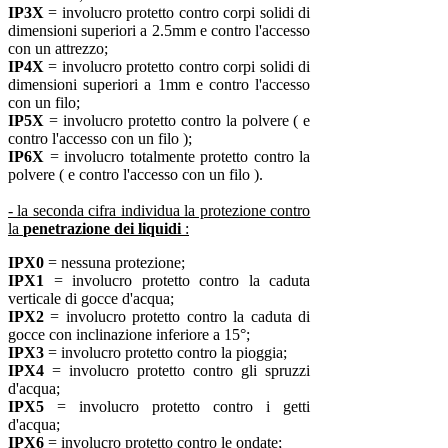
IP3X
= involucro protetto contro corpi solidi di
dimensioni superiori a 2.5mm e contro l'accesso
con un attrezzo;
IP4X
= involucro protetto contro corpi solidi di
dimensioni superiori a 1mm e contro l'accesso
con un filo;
IP5X
= involucro protetto contro la polvere ( e
contro l'accesso con un filo );
IP6X
= involucro totalmente protetto contro la
polvere ( e contro l'accesso con un filo ).
- la seconda cifra individua la protezione contro
la
penetrazione dei liquidi
:
IPX0
= nessuna protezione;
IPX1
= involucro protetto contro la caduta
verticale di gocce d'acqua;
IPX2
= involucro protetto contro la caduta di
gocce con inclinazione inferiore a 15°;
IPX3
= involucro protetto contro la pioggia;
IPX4
= involucro protetto contro gli spruzzi
d'acqua;
IPX5
= involucro protetto contro i getti
d'acqua;
IPX6
= involucro protetto contro le ondate;