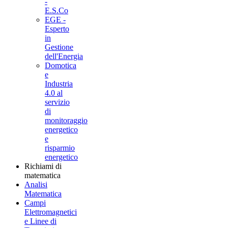
-
E.S.Co
EGE -
Esperto
in
Gestione
dell'Energia
Domotica
e
Industria
4.0 al
servizio
di
monitoraggio
energetico
e
risparmio
energetico
Richiami di
matematica
Analisi
Matematica
Campi
Elettromagnetici
e Linee di