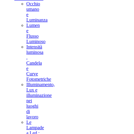
Occhio
umano
e
Luminanza
Lumen
e
Flusso
Luminoso
Intensità
luminosa
,
Candela
e
Curve
Fotometriche
Illuminamento,
Lux e
illuminazione
nei
luoghi
di
lavoro
Le
Lampade
a Led :