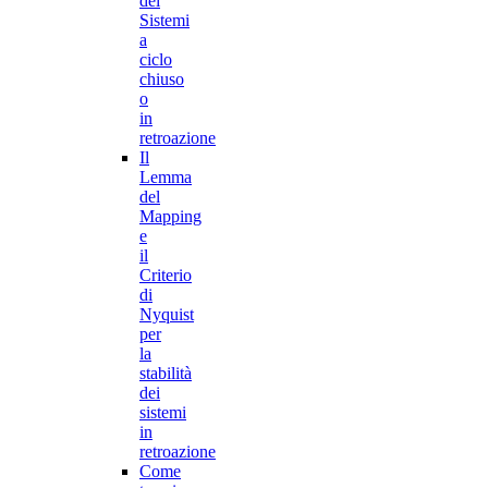
dei
Sistemi
a
ciclo
chiuso
o
in
retroazione
Il
Lemma
del
Mapping
e
il
Criterio
di
Nyquist
per
la
stabilità
dei
sistemi
in
retroazione
Come