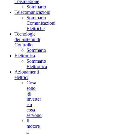
Trasmissione
Sommario
Telecomunicazioni
Sommario
Comunicazioni
Elettriche
Tecnologie
dei Sistemi di
Controllo
Sommario
Elettronica
Sommario
Elettronica
Azionamenti
elettrici
Cosa
sono
gli
inverter
e a
cosa
servono
Il
motore
a