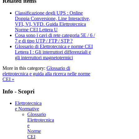
Related items
Classificazione degli UPS : Online
Doppia Conversione, Line Interactive,
VFI, VI, VFD. Guida Elettrotecnica
Norme CEI Lettera U
Cosa sono i cavi di rete categoria 5E / 6 /
7 e di tipo UTP / FTP / STP ?
Glossario di Elettrotecnica e norme CEI
Lettera I : Gli interruttori differenziali e
gli interruttori magnetotermici
More in this category:
Glossario di
elettrotecnica e guida alla ricerca nelle norme
CEI »
Info - Scopri
Elettrotecnica
e Normative
Glossario
Elettrotecnica
e
Norme
CEI