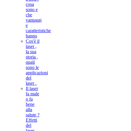
cosa
sono e
che
vantaggi
e
caratteristiche
hanno
Cos'è il
laser ,
la sua
storia ,
quali
sono le
applicazioni
del
laser .
Il laser
fa male
o fa
bene
alla
salute ?
Effetti
del
laser