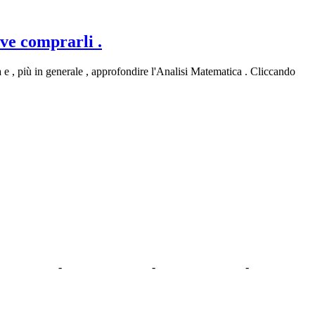
ove comprarli .
a e , più in generale , approfondire l'Analisi Matematica . Cliccando
-
-
-