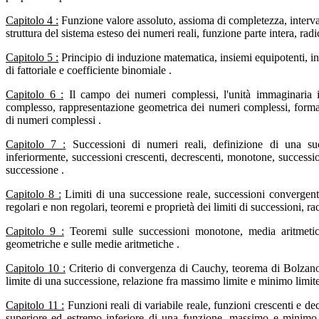
Capitolo 4 :
Funzione valore assoluto, assioma di completezza, intervalli l
struttura del sistema esteso dei numeri reali, funzione parte intera, radi
Capitolo 5 :
Principio di induzione matematica, insiemi equipotenti, ins
di fattoriale e coefficiente binomiale .
Capitolo 6 :
Il campo dei numeri complessi, l'unità immaginaria 
complesso, rappresentazione geometrica dei numeri complessi, forma 
di numeri complessi .
Capitolo 7 :
Successioni di numeri reali, definizione di una suc
inferiormente, successioni crescenti, decrescenti, monotone, successio
successione .
Capitolo 8 :
Limiti di una successione reale, successioni convergenti
regolari e non regolari, teoremi e proprietà dei limiti di successioni, rac
Capitolo 9 :
Teoremi sulle successioni monotone, media aritmetic
geometriche e sulle medie aritmetiche .
Capitolo 10 :
Criterio di convergenza di Cauchy, teorema di Bolzano
limite di una successione, relazione fra massimo limite e minimo limite
Capitolo 11 :
Funzioni reali di variabile reale, funzioni crescenti e d
superiore ed estremo inferiore di una funzione, massimo e minimo 