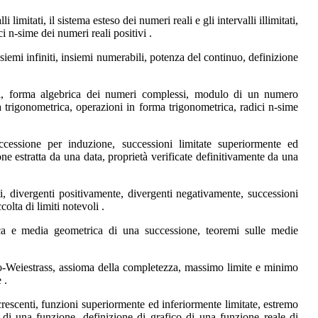
imitati, il sistema esteso dei numeri reali e gli intervalli illimitati,
ci n-sime dei numeri reali positivi .
iemi infiniti, insiemi numerabili, potenza del continuo, definizione
i, forma algebrica dei numeri complessi, modulo di un numero
trigonometrica, operazioni in forma trigonometrica, radici n-sime
cessione per induzione, successioni limitate superiormente ed
ne estratta da una data, proprietà verificate definitivamente da una
, divergenti positivamente, divergenti negativamente, successioni
colta di limiti notevoli .
a e media geometrica di una successione, teoremi sulle medie
-Weiestrass, assioma della completezza, massimo limite e minimo
 .
ecrescenti, funzioni superiormente ed inferiormente limitate, estremo
di una funzione, definizione di grafico di una funzione reale di