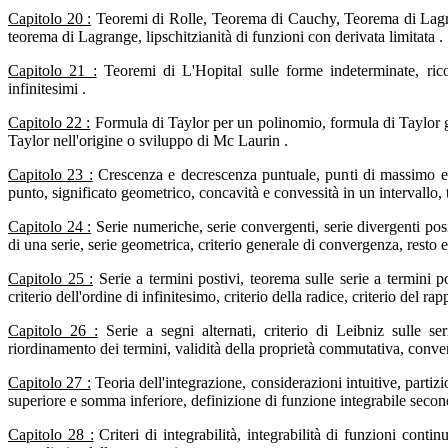
Capitolo 20 :
Teoremi di Rolle, Teorema di Cauchy, Teorema di Lagran
teorema di Lagrange, lipschitzianità di funzioni con derivata limitata .
Capitolo 21 :
Teoremi di L'Hopital sulle forme indeterminate, ricon
infinitesimi .
Capitolo 22 :
Formula di Taylor per un polinomio, formula di Taylor ge
Taylor nell'origine o sviluppo di Mc Laurin .
Capitolo 23 :
Crescenza e decrescenza puntuale, punti di massimo e 
punto, significato geometrico, concavità e convessità in un intervallo,
Capitolo 24 :
Serie numeriche, serie convergenti, serie divergenti pos
di una serie, serie geometrica, criterio generale di convergenza, resto 
Capitolo 25 :
Serie a termini postivi, teorema sulle serie a termini po
criterio dell'ordine di infinitesimo, criterio della radice, criterio del r
Capitolo 26 :
Serie a segni alternati, criterio di Leibniz sulle ser
riordinamento dei termini, validità della proprietà commutativa, conv
Capitolo 27 :
Teoria dell'integrazione, considerazioni intuitive, parti
superiore e somma inferiore, definizione di funzione integrabile sec
Capitolo 28 :
Criteri di integrabilità, integrabilità di funzioni cont