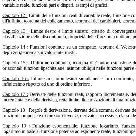
variabile reale, funzioni pari e dispari, esempi di grafici .
Capitolo 12 :
Limiti delle funzioni reali di variabile reale, funzione 
all'infinito, teorema del collegamento, teoremai dei carabinieri, teore
Capitolo 13 :
Limite destro e limite sinistro, criterio di convergen
classificazione delle discontinuità, proprietà delle funzioni continue,
Capitolo 14 :
Funzioni continue su un compatto, teorema di Weiestras
degli zeri,teorema sui valori intermedi .
Capitolo 15 :
Uniforme continuità, teorema di Cantor, estensione del t
orizzontali,funzioni lipschitziane, asintoti obliqui nelle funzioni pari e 
Capitolo 16 :
Infinitesimi, infinitesimi simultanei e loro confronto, 
infinitesimo rispetto ad uno di ordine inferiore .
Capitolo 17 :
Derivate delle funzioni reali, rapporto incrementale, der
incrementale e della derivata, retta limite, linearizzazione di una funzio
Capitolo 18 :
Regole di derivazione, dervata della somma, derivata del 
funzioni composte e di funzioni inverse, derivate successive, classe del
Capitolo 19 :
Funzione esponenziale, funzione logaritmo, funzione
logaritmo in base a, funzione potenza ad esponente reale, funzioni ipe