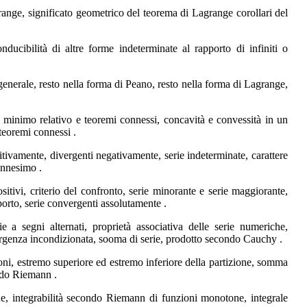
ge, significato geometrico del teorema di Lagrange corollari del
ducibilità di altre forme indeterminate al rapporto di infiniti o
nerale, resto nella forma di Peano, resto nella forma di Lagrange,
minimo relativo e teoremi connessi, concavità e convessità in un
 teoremi connessi .
itivamente, divergenti negativamente, serie indeterminate, carattere
ennesimo .
sitivi, criterio del confronto, serie minorante e serie maggiorante,
apporto, serie convergenti assolutamente .
ie a segni alternati, proprietà associativa delle serie numeriche,
ergenza incondizionata, sooma di serie, prodotto secondo Cauchy .
zioni, estremo superiore ed estremo inferiore della partizione, somma
ondo Riemann .
inue, integrabilità secondo Riemann di funzioni monotone, integrale