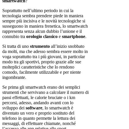
smartwatch
?
Soprattutto nell’ultimo periodo in cui la
tecnologia sembra prendere piede in maniera
sempre più incisiva e le novità tecnologiche si
susseguono in maniera frenetica, lo smartwatch
rappresenta senza alcun dubbio l’unione e il
connubio tra
orologio classico
e
smartphone
.
Si tratta di uno
strumento
all’inizio snobbato
da molti, ma che adesso sembra essere molto in
voga soprattutto tra i più giovani, in particolar
modo tra gli sportivi, proprio grazie alle sue
molteplici caratteristiche che lo rendono
comodo, facilmente utilizzabile e per niente
ingombrante.
Se prima gli smartwatch erano dei semplici
strumenti che servivano a calcolare il numero di
passi effettuati, le calorie bruciate o i km
percorsi, adesso, andando avanti con lo
sviluppo dei
software
, lo smartwatch è
diventato un vero e proprio sostituto del
telefono in quanto permette la lettura dei
messaggi, di effettuare chiamate, nonché
l’accesso alle app relative allo sport