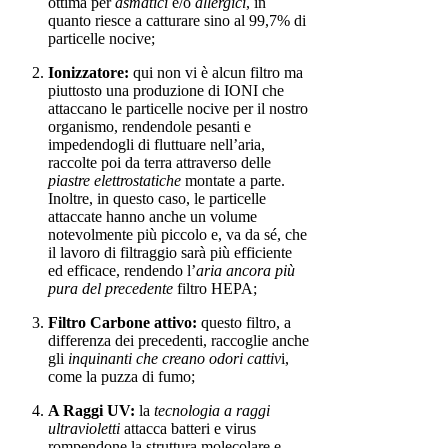
ottima per
asmatici
e/o
allergici
, in
quanto riesce a catturare sino al 99,7% di
particelle nocive;
Ionizzatore:
qui non vi è alcun filtro ma
piuttosto una produzione di IONI che
attaccano le particelle nocive per il nostro
organismo, rendendole pesanti e
impedendogli di fluttuare nell’aria,
raccolte poi da terra attraverso delle
piastre elettrostatiche
montate a parte.
Inoltre, in questo caso, le particelle
attaccate hanno anche un volume
notevolmente più piccolo e, va da sé, che
il lavoro di filtraggio sarà più efficiente
ed efficace, rendendo l’
aria ancora più
pura del precedente
filtro HEPA;
Filtro Carbone attivo:
questo filtro, a
differenza dei precedenti, raccoglie anche
gli
inquinanti che creano odori cattiv
i,
come la puzza di fumo;
A Raggi UV:
la
tecnologia a raggi
ultravioletti
attacca batteri e virus
rompendone la struttura molecolare e