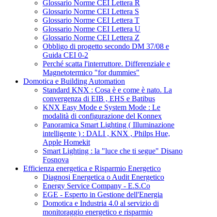
Glossario Norme CEI Lettera R
Glossario Norme CEI Lettera S
Glossario Norme CEI Lettera T
Glossario Norme CEI Lettera U
Glossario Norme CEI Lettera Z
Obbligo di progetto secondo DM 37/08 e
Guida CEI 0-2
Perché scatta l'interruttore. Differenziale e
Magnetotermico "for dummies"
Domotica e Building Automation
Standard KNX : Cosa è e come è nato. La
convergenza di EIB , EHS e Batibus
KNX Easy Mode e System Mode : Le
modalità di configurazione del Konnex
Panoramica Smart Lighting ( Illuminazione
intelligente ) : DALI , KNX , Philps Hue,
Apple Homekit
Smart Lighting : la "luce che ti segue" Disano
Fosnova
Efficienza energetica e Risparmio Energetico
Diagnosi Energetica o Audit Energetico
Energy Service Company - E.S.Co
EGE - Esperto in Gestione dell'Energia
Domotica e Industria 4.0 al servizio di
monitoraggio energetico e risparmio