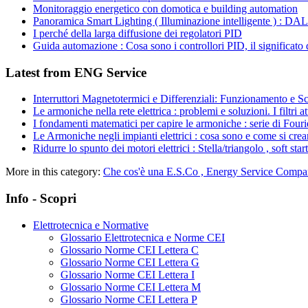
Monitoraggio energetico con domotica e building automation
Panoramica Smart Lighting ( Illuminazione intelligente ) : D
I perché della larga diffusione dei regolatori PID
Guida automazione : Cosa sono i controllori PID, il significato d
Latest from ENG Service
Interruttori Magnetotermici e Differenziali: Funzionamento e Sca
Le armoniche nella rete elettrica : problemi e soluzioni. I filtri a
I fondamenti matematici per capire le armoniche : serie di Fouri
Le Armoniche negli impianti elettrici : cosa sono e come si cre
Ridurre lo spunto dei motori elettrici : Stella/triangolo , soft start
More in this category:
Che cos'è una E.S.Co , Energy Service Compa
Info - Scopri
Elettrotecnica e Normative
Glossario Elettrotecnica e Norme CEI
Glossario Norme CEI Lettera C
Glossario Norme CEI Lettera G
Glossario Norme CEI Lettera I
Glossario Norme CEI Lettera M
Glossario Norme CEI Lettera P