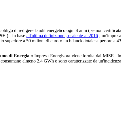
bbligo di redigere l'audit energetico ogni 4 anni ( se non certificata
SE )
. In base
all'ultima definizione , risalente al 2016
, un'impresa
ato superiore a 50 milioni di euro o un bilancio totale superiore a 43
sumo di Energia
o Impresa Energivora viene fornita dal MISE . In
he consumano almeno 2.4 GWh o sono caratterizzate da un'incidenza