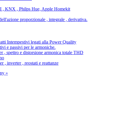
ALI , KNX , Philps Hue, Apple Homekit
ell'azione proporzionale , integrale , derivativa.
tti Intempestivi legati alla Power Quality
ttivi e passivi per le armoniche.
er , spettro e distorsione armonica totale THD
ano
er , inverter , reostati e reattanze
ny »