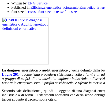
Written by
ENG Service
Published in
Efficienza energetica, Risparmio Energetico, Energ
font size
decrease font size
increase font size
La
diagnosi energetica
o
audit energetico
, viene definito dalla leg
Luglio 2014
, come
"una
procedura sistematica volta a fornire un'a
o gruppo di edifici, di una attivita' o impianto industriale o di serviz
risparmio energetico sotto il profilo costi-benefici e riferire in merito ai
Secondo tale definizione , quindi , l'oggetto di una diagnosi energ
industriale o di servizi. I riferimenti normativi che definiscono obbligh
tra cui appunto il decreto sopra citato: