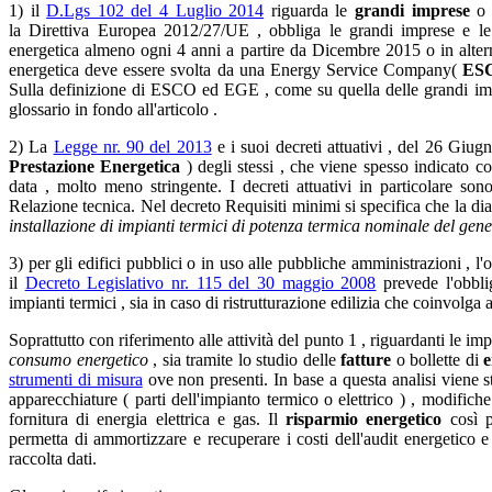
1) il
D.Lgs 102 del 4 Luglio 2014
riguarda le
grandi imprese
o 
la Direttiva Europea 2012/27/UE , obbliga le grandi imprese e l
energetica almeno ogni 4 anni a partire da Dicembre 2015 o in alterna
energetica deve essere svolta da una Energy Service Company(
ES
Sulla definizione di ESCO ed EGE , come su quella delle grandi imp
glossario in fondo all'articolo .
2) La
Legge nr. 90 del 2013
e i suoi decreti attuativi , del 26 Giug
Prestazione Energetica
) degli stessi , che viene spesso indicato co
data , molto meno stringente. I decreti attuativi in particolare so
Relazione tecnica. Nel decreto Requisiti minimi si specifica che la di
installazione di impianti termici di potenza termica nominale del ge
3) per gli edifici pubblici o in uso alle pubbliche amministrazioni , l'
il
Decreto Legislativo nr. 115 del 30 maggio 2008
prevede l'obbli
impianti termici , sia in caso di ristrutturazione edilizia che coinvolga 
Soprattutto con riferimento alle attività del punto 1 , riguardanti le impr
consumo energetico
, sia tramite lo studio delle
fatture
o bollette di
e
strumenti di misura
ove non presenti. In base a questa analisi viene s
apparecchiature ( parti dell'impianto termico o elettrico ) , modifiche 
fornitura di energia elettrica e gas. Il
risparmio energetico
così p
permetta di ammortizzare e recuperare i costi dell'audit energetico
raccolta dati.