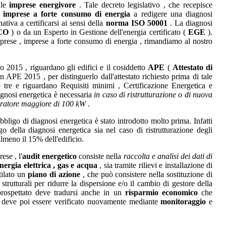
le
imprese energivore
. Tale decreto legislativo , che recepisce
e
imprese a forte consumo di energia
a redigere una diagnosi
tiva a certificarsi ai sensi della
norma ISO 50001
. La diagnosi
CO
) o da un Esperto in Gestione dell'energia certificato (
EGE
).
rese , imprese a forte consumo di energia , rimandiamo al nostro
no 2015 , riguardano gli edifici e il cosiddetto
APE
(
Attestato di
n APE 2015 , per distinguerlo dall'attestato richiesto prima di tale
no tre e riguardano Requisiti minimi , Certificazione Energetica e
agnosi energetica è necessaria
in caso di ristrutturazione o di nuova
neratore maggiore di 100 kW
.
obbligo di diagnosi energetica è stato introdotto molto prima. Infatti
go della diagnosi energetica sia nel caso di ristrutturazione degli
almeno il 15% dell'edificio.
ese , l'
audit energetico
consiste nella
raccolta e analisi dei dati di
nergia elettrica , gas e acqua
, sia tramite rilievi e installazione di
tilato un
piano di azione
, che può consistere nella sostituzione di
strutturali per ridurre la dispersione e/o il cambio di gestore della
rospettato deve tradursi anche in un
risparmio economico
che
 e deve poi essere verificato nuovamente mediante
monitoraggio
e